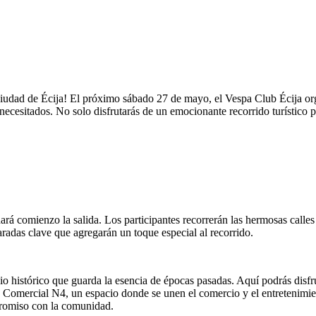
 ciudad de Écija! El próximo sábado 27 de mayo, el Vespa Club Écija or
ecesitados. No solo disfrutarás de un emocionante recorrido turístico p
rá comienzo la salida. Los participantes recorrerán las hermosas calles 
aradas clave que agregarán un toque especial al recorrido.
io histórico que guarda la esencia de épocas pasadas. Aquí podrás disfru
tro Comercial N4, un espacio donde se unen el comercio y el entretenim
promiso con la comunidad.