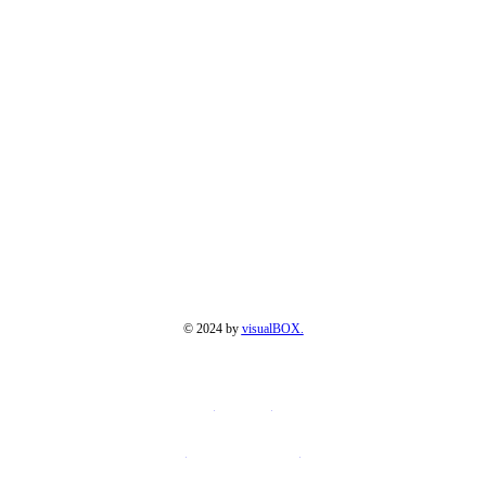
© 2024
by
visualBOX.
Aviso legal
Politica de Privacidad