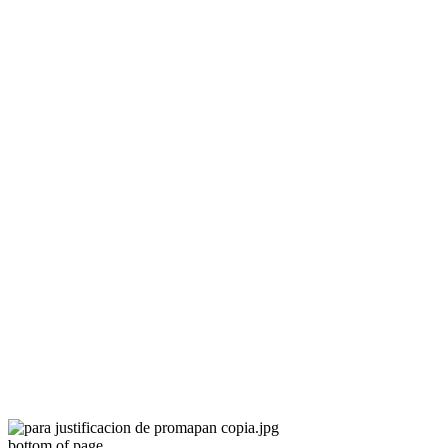
Cine
Tiendas
Nosotros
Como Llegar
Eventos
Profesionales
Inicio
GESTION Y DESARROLLO INMOBILIARIO PROMAPAM SA, ha recibido una ayuda de la Unión Europea con cargo 
almacenamiento, con fuentes de energía renovable, así como la implantación de sistemas térmicos renovables en
bottom of page