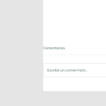
Comentarios
Escribir un comentario...
En N4 vivimos el mundial