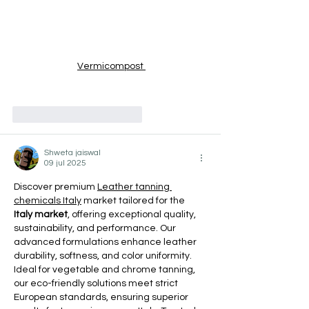
Vermicompost 
Me gusta
Reaccionar
Shweta jaiswal
09 jul 2025
Discover premium 
Leather tanning 
chemicals Italy
 market tailored for the 
Italy market
, offering exceptional quality, 
sustainability, and performance. Our 
advanced formulations enhance leather 
durability, softness, and color uniformity. 
Ideal for vegetable and chrome tanning, 
our eco-friendly solutions meet strict 
European standards, ensuring superior 