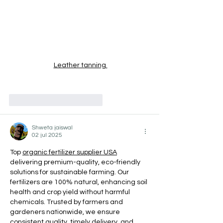
Leather tanning 
Me gusta
Reaccionar
Shweta jaiswal
02 jul 2025
Top 
organic fertilizer supplier USA
delivering premium-quality, eco-friendly 
solutions for sustainable farming. Our 
fertilizers are 100% natural, enhancing soil 
health and crop yield without harmful 
chemicals. Trusted by farmers and 
gardeners nationwide, we ensure 
consistent quality, timely delivery, and 