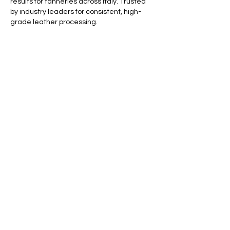
results for tanneries across Italy. Trusted 
by industry leaders for consistent, high-
grade leather processing.