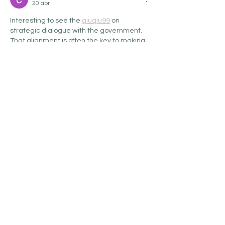
20 abr
Interesting to see the 
qiuqiu99
 on 
strategic dialogue with the government. 
That alignment is often the key to making 
real progress on sustainable transitions.
Me gusta
Reaccionar
lixiki2140
22 nov 2025
Если ты ищешь эту сенсорную эмоцию с 
поворотом удачи, погрузись в мир 
Booi 
казино
 — слоты с ароматными темами 
вроде "Sweet Bonanza" или живые столы, 
которые окутывают атмосферой, с 
бонусами на приветствие до 200% + 
фриспины под лицензией Кюрасао. Всё 
плавно, с выводами за 24ч и поддержкой 
24/7. Какой твой "аромат победы" в казино 
— свежий как мята или интенсивный как 
янтарь?