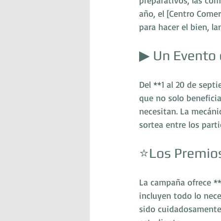
preparativos, las com
año, el [Centro Comer
para hacer el bien, l
▶︎ Un Evento
Del **1 al 20 de sept
que no solo beneficia
necesitan. La mecánic
sortea entre los part
⭐️Los Premio
La campaña ofrece **
incluyen todo lo nece
sido cuidadosamente 