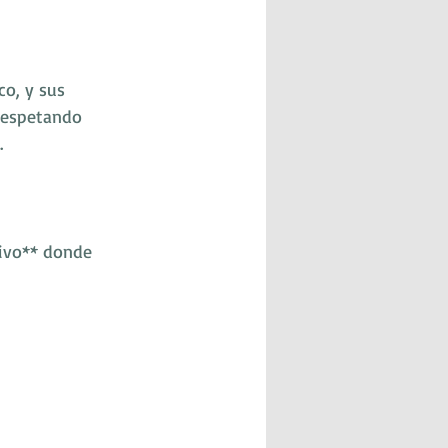
o, y sus 
 respetando 
.
tivo** donde 