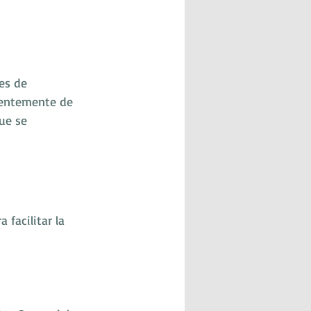
es de 
ientemente de 
ue se 
 facilitar la 