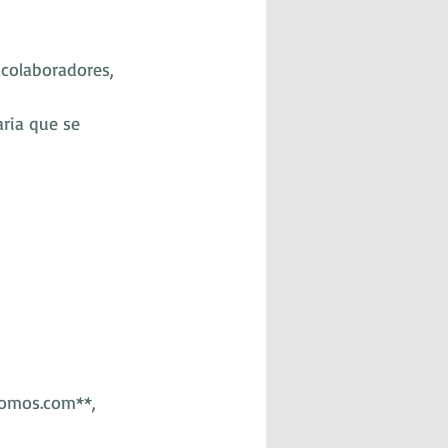
 colaboradores, 
aria que se 
romos.com**, 