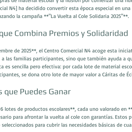
pras de material escolar y la ilusión por comenzar una nu
cial N4] ha decidido convertir esta época especial en una
anzando la campaña **"La Vuelta al Cole Solidaria 2025"**.
 que Combina Premios y Solidaridad
iembre de 2025**, el Centro Comercial N4 acoge esta inicia
 a las familias participantes, sino que también ayuda a q
a es sencilla pero efectiva: por cada lote de material esco
icipantes, se dona otro lote de mayor valor a Cáritas de Éci
s que Puedes Ganar
6 lotes de productos escolares**, cada uno valorado en *
sario para afrontar la vuelta al cole con garantías. Estos 
seleccionados para cubrir las necesidades básicas de cua