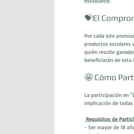
estudiante.
💝El Comprom
Por cada lote premia
productos escolares 
quién resulte ganador
beneficiarán de esta i
🤩 Cómo Parti
La participación en "L
implicación de todas 
Requisitos de Partic
- Ser mayor de 18 añ