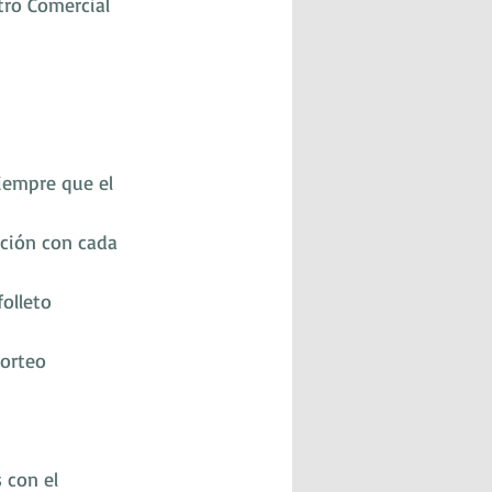
tro Comercial 
siempre que el 
ación con cada 
folleto
sorteo
 con el 