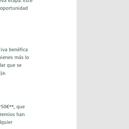
eva etapa. Este 
 oportunidad 
tiva benéfica 
uienes más lo 
lar que se 
ja.
*50€**, que 
premios han 
lquier 