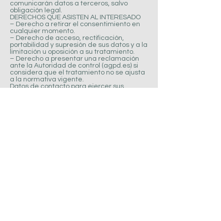
comunicarán datos a terceros, salvo
obligación legal.
DERECHOS QUE ASISTEN AL INTERESADO
– Derecho a retirar el consentimiento en
cualquier momento.
– Derecho de acceso, rectificación,
portabilidad y supresión de sus datos y a la
limitación u oposición a su tratamiento.
– Derecho a presentar una reclamación
ante la Autoridad de control (agpd.es) si
considera que el tratamiento no se ajusta
a la normativa vigente.
Datos de contacto para ejercer sus
derechos: GESTION Y DESARROLLO
PROMAPAM S.A en adelante "la empresa"
Finalidad: Envíos de publicidad de
productos y servicios de la empresa.
Legitimación: Otorgamiento de
consentimiento por parte del interesado.
Destinatarios: Se comunicarán datos a
terceros para poder llevar a cabo las
finalidades objeto de este contrato. En
ningún caso se cederán datos a terceros
para finalidades diferentes a las descritas
en este documento.
Derechos: Acceder, rectificar y suprimir los
datos, así como otros derechos, como se
explica en la información adicional.
Información adicional: Puede solicitar la
información adicional y detallada sobre
protección de datos al mail
adjunta@ccn4.com