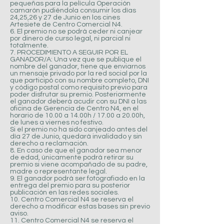
pequeñas para la película Operación
camarón pudiéndola consumir los días
24,25,26 y 27 de Junio en los cines
Artesiete de Centro Comercial N4.
6. El premio no se podrá ceder ni canjear
por dinero de curso legal, ni parcial ni
totalmente.
7. PROCEDIMIENTO A SEGUIR POR EL
GANADOR/A: Una vez que se publique el
nombre del ganador, tiene que enviarnos
un mensaje privado por la red social por la
que participó con su nombre completo, DNI
y código postal como requisito previo para
poder disfrutar su premio. Posteriormente
el ganador deberá acudir con su DNI a las
oficina de Gerencia de Centro N4, en el
horario de 10.00 a 14.00h / 17.00 a 20.00h,
de lunes a viernes no festivo.
Si el premio no ha sido canjeado antes del
día 27 de Junio, quedará invalidado y sin
derecho a reclamación.
8. En caso de que el ganador sea menor
de edad, únicamente podrá retirar su
premio si viene acompañado de su padre,
madre o representante legal.
9. El ganador podrá ser fotografiado en la
entrega del premio para su posterior
publicación en las redes sociales.
10. Centro Comercial N4 se reserva el
derecho a modificar estas bases sin previo
aviso.
11. Centro Comercial N4 se reserva el