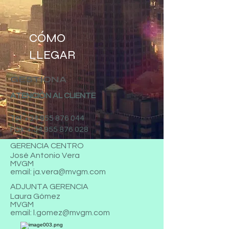
CÓMO
LLEGAR
GESTIONA
ATENCIÓN AL CLIENTE
Tel: +34 955 876 044
Fáx: + 34 955 876 028
GERENCIA CENTRO
José Antonio Vera
MVGM
email:
ja.vera@mvgm.com
ADJUNTA GERENCIA
Laura Gómez
MVGM
email:
l.gomez@mvgm.com