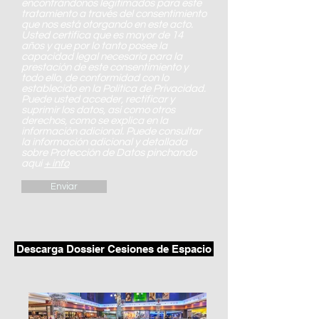
encontrándonos legitimados para este
tratamiento a través del consentimiento
que nos está otorgando en este acto.
Usted certifica que es mayor de 14
años y que por lo tanto posee la
capacidad legal necesaria para la
prestación de este consentimiento y
todo ello, de conformidad con lo
establecido en la Política de Privacidad.
Puede usted acceder, rectificar y
suprimir los datos, así como otros
derechos, como se explica en la
información adicional. Puede consultar
la información adicional y detallada
sobre Protección de Datos pinchando
aquí
+ info
Enviar
Descarga Dossier Cesiones de Espacio