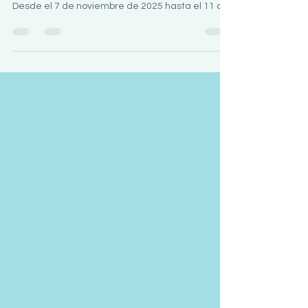
convierte en el lugar más mágico de Écija.
Desde el 7 de noviembre de 2025 hasta el 11 de
enero de 2026, llega el Gran Parque Infantil
Navideño, un espacio lleno de ilusión, diversión y
espíritu navideño para toda la familia. Los más
pequeños podrán disfrutar de atracciones
infantiles y familiares, el espectacular Trineo
Mágico y la divertida Fiesta de la Nieve, en un
entorno decorado con la esencia de la Navidad.
Además, cada vierne