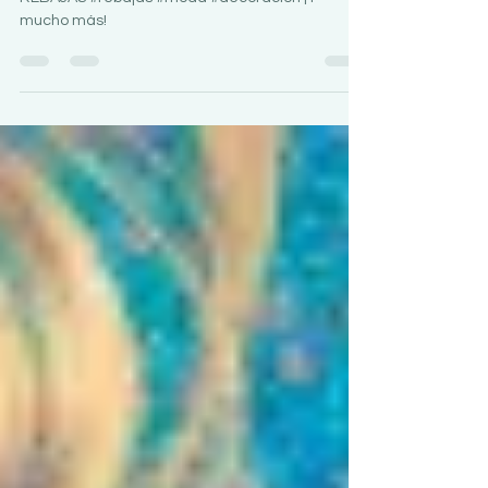
¡SÍ! ¿A disfrutar! ¡Ya están aquí! Empiezan las ...
REBAJAS #rebajas #moda #decoración ¡Y
mucho más!