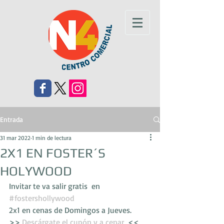
Entrada
31 mar 2022
1 min de lectura
2X1 EN FOSTER´S
HOLYWOOD
Invitar te va salir gratis  en 
#fostershollywood
2x1 en cenas de Domingos a Jueves.
>> 
Descárgate el cupón y a cenar 
 <<