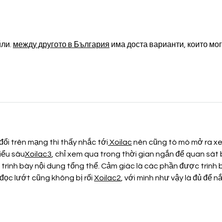
Zone de Centro Comercial N4
N4: 
la Ma
ли. 
между другото в България
 има доста варианти, които мог
đổi trên mạng thì thấy nhắc tới
 Xoilac
 nên cũng tò mò mở ra x
iểu sâu
Xoilac3
, chỉ xem qua trong thời gian ngắn để quan sát 
trình bày nội dung tổng thể. Cảm giác là các phần được trình 
đọc lướt cũng không bị rối 
Xoilac2
, với mình như vậy là đủ để n