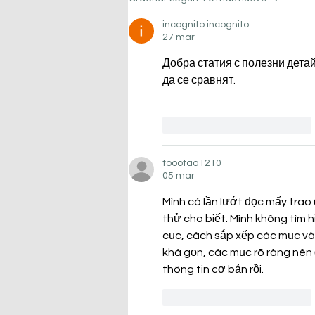
incognito incognito
27 mar
Добра статия с полезни детай
да се сравнят.
Me gusta
Reaccionar
toootaa1210
05 mar
Mình có lần lướt đọc mấy trao 
thử cho biết. Mình không tìm h
cục, cách sắp xếp các mục và 
khá gọn, các mục rõ ràng nên 
thông tin cơ bản rồi.
Me gusta
Reaccionar