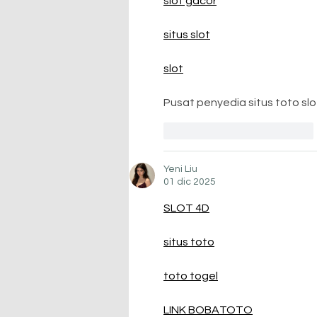
slot gacor
situs slot
slot
Pusat penyedia situs toto sl
Me gusta
Reaccionar
Yeni Liu
01 dic 2025
SLOT 4D
situs toto
toto togel
LINK BOBATOTO