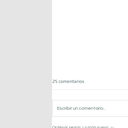
25 comentarios
Escribir un comentario...
En N4 vivimos el mundial
Ordenar según:
Lo más nuevo