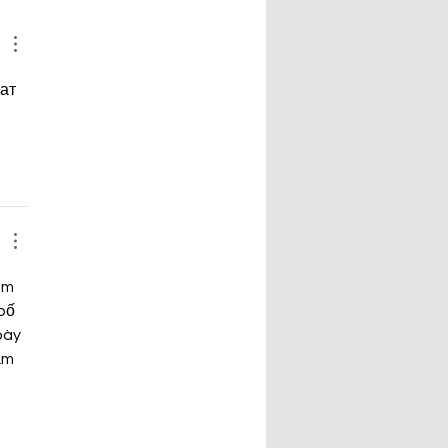
promoción especial Día de
dre en Écija
ат 
em 
bố 
bày 
ắm 