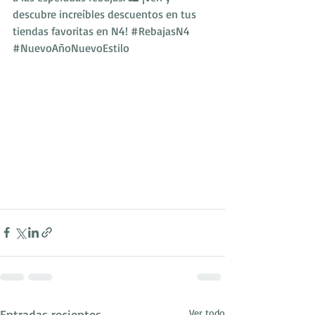
descubre increíbles descuentos en tus 
tiendas favoritas en N4! 
#RebajasN4
#NuevoAñoNuevoEstilo
Entradas recientes
Ver todo