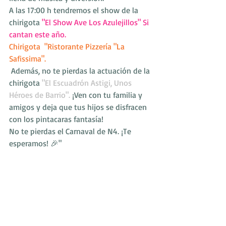
A las 17:00 h tendremos el show de la 
chirigota 
"El Show Ave Los Azulejillos" Si 
cantan este año.
Chirigota  "Ristorante Pizzería "La 
Safissima".
 Además, no te pierdas la actuación de la 
chirigota 
"El Escuadrón Astigi, Unos 
Héroes de Barrio". 
¡Ven con tu familia y 
amigos y deja que tus hijos se disfracen 
con los pintacaras fantasía!
No te pierdas el Carnaval de N4. ¡Te 
esperamos! 🎉"