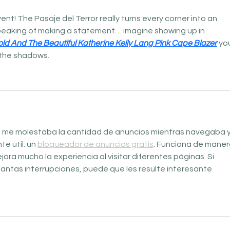
ent! The Pasaje del Terror really turns every corner into an 
eaking of making a statement… imagine showing up in 
ld And The Beautiful Katherine Kelly Lang Pink Cape Blazer
 yo
n the shadows.
e me molestaba la cantidad de anuncios mientras navegaba y
e útil: un 
bloqueador de anuncios gratis
. Funciona de maner
ejora mucho la experiencia al visitar diferentes páginas. Si 
antas interrupciones, puede que les resulte interesante 