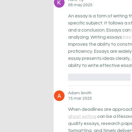
08 may 2025
An essay is a form of writing 
specific subject. It follows a
and a conclusion. Essays can 
analyzing. Writing essays 
best
improves the ability to const
proficiency. Essays are widel
essay presents ideas clearly,
ability to write effective essay
Me gusta
Reaccionar
Adam Smith
15 mar 2025
When deadlines are approach
ghost writing
 can be a lifesav
quality essays, research pape
formatting, and timely delive