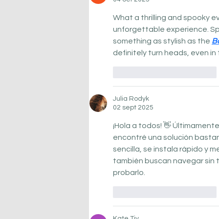
What a thrilling and spooky ev
unforgettable experience. Sp
something as stylish as the 
Bo
definitely turn heads, even i
Me gusta
Reaccionar
Julia Rodyk
02 sept 2025
¡Hola a todos! 👋 Últimament
encontré una solución bastant
sencilla, se instala rápido y m
también buscan navegar sin t
probarlo.
Me gusta
Reaccionar
Kate Tiy