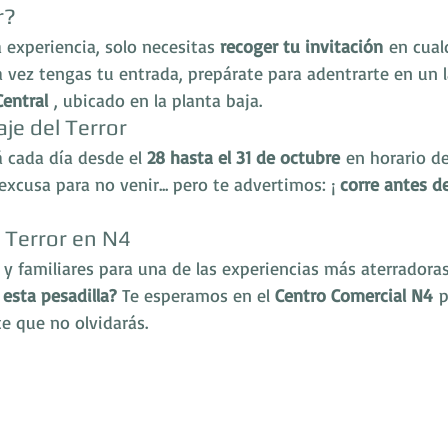
r?
a experiencia, solo necesitas 
recoger tu invitación
 en cual
 vez tengas tu entrada, prepárate para adentrarte en un l
Central
 , ubicado en la planta baja.
aje del Terror
á cada día desde el 
28 hasta el 31 de octubre
 en horario de
excusa para no venir... pero te advertimos: ¡ 
corre antes d
l Terror en N4
y familiares para una de las experiencias más aterradoras
 esta pesadilla?
 Te esperamos en el 
Centro Comercial N4
 p
e que no olvidarás.