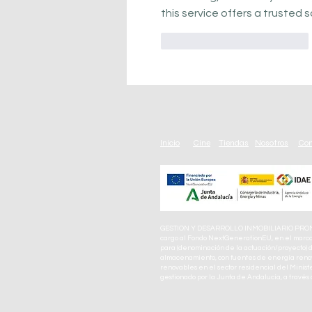
this service offers a trusted s
Me gusta
Reaccionar
Inicio
Cine
Tiendas
Nosotros
Com
GESTION Y DESARROLLO INMOBILIARIO PROMAP
cargo al Fondo NextGenerationEU, en el marco 
para (denominación de la actuación/proyecto) d
almacenamiento, con fuentes de energía renova
renovables en el sector residencial del Ministe
gestionado por la Junta de Andalucía, a través