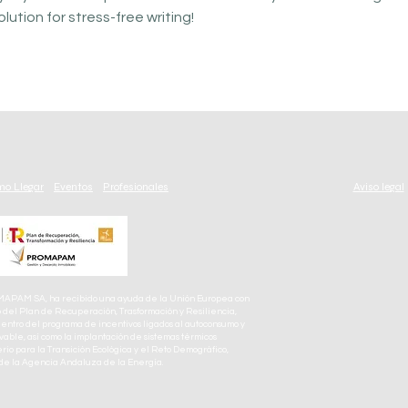
olution for stress-free writing!
o Llegar
Eventos
Profesionales
Aviso legal
AM SA, ha recibido una ayuda de la Unión Europea con
del Plan de Recuperación, Trasformación y Resiliencia,
entro del programa de incentivos ligados al autoconsumo y
ble, así como la implantación de sistemas térmicos
rio para la Transición Ecológica y el Reto Demográfico,
 de la Agencia Andaluza de la Energía.