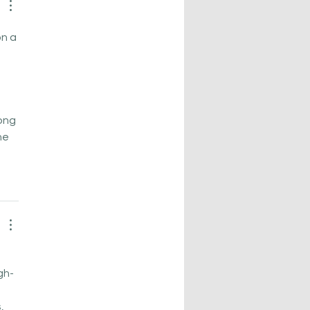
n a 
 
ong 
he 
gh-
, 