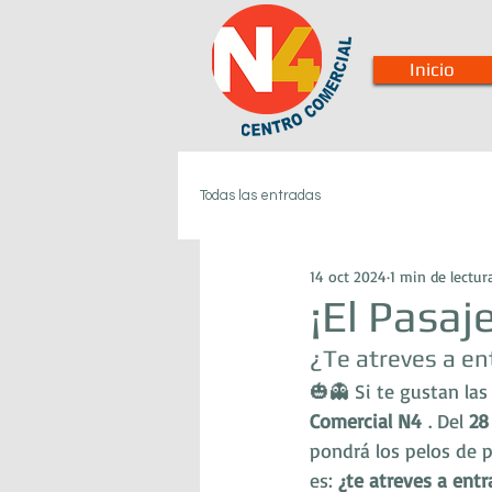
Inicio
Todas las entradas
14 oct 2024
1 min de lectur
¡El Pasaj
¿Te atreves a en
🎃👻 Si te gustan las
Comercial N4
 . Del 
28
pondrá los pelos de p
es: 
¿te atreves a entr