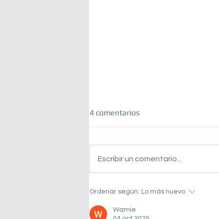
4 comentarios
Escribir un comentario...
En N4 vivimos el mundial
Ordenar según:
Lo más nuevo
Wamie
04 oct 2025