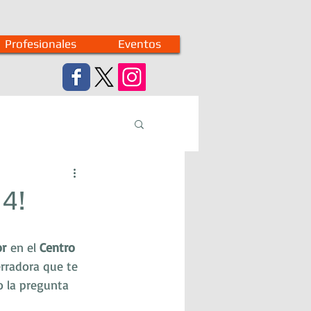
Profesionales
Eventos
N4!
or
 en el 
Centro 
erradora que te 
o la pregunta 