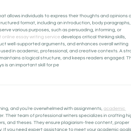
that allows individuals to express their thoughts and opinions o
 structured format, including an introduction, body paragraphs,
serve various purposes, such as persuading, informing, or 
 online essay writing service
 develops critical thinking skills, 
ruct well-supported arguments, and enhances overall writing 
y used in academic, professional, and creative contexts. A str
 maintains a logical structure, and keeps readers engaged. T
s is an important skill for pe
ing, and you’re overwhelmed with assignments, 
academic 
er. Their team of professional writers specializes in crafting hi
rs, and theses. They ensure plagiarism-free content, proper 
ry. If you need expert assistance to meet your academic goals