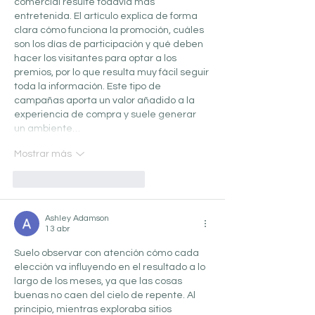
comercial resulte todavía más 
entretenida. El artículo explica de forma 
clara cómo funciona la promoción, cuáles 
son los días de participación y qué deben 
hacer los visitantes para optar a los 
premios, por lo que resulta muy fácil seguir 
toda la información. Este tipo de 
campañas aporta un valor añadido a la 
experiencia de compra y suele generar 
un ambiente…
Mostrar más
Me gusta
Reaccionar
Ashley Adamson
13 abr
Suelo observar con atención cómo cada 
elección va influyendo en el resultado a lo 
largo de los meses, ya que las cosas 
buenas no caen del cielo de repente. Al 
principio, mientras exploraba sitios 