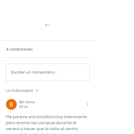
4 comentarios
Vive el Mundial 2026 en la
🎁 Las Cajas de l
Escribir un comentario...
Fan Zone de Centro
en N4: promoción
Comercial N4
Día de la Madre e
Lo más nuevo
Bill Denry
20 jul
Me parece una iniciativa muy interesante 
para animar las compras durante el 
verano y hacer que la visita al centro 