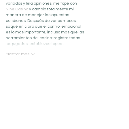
variados y leía opiniones, me topé con 
Nine Casino
 y cambió totalmente mi 
manera de manejar las apuestas 
cotidianas. Después de varios meses, 
saqué en claro que el control emocional 
es lo más importante, incluso más que las 
herramientas del casino: registro todas 
las jugadas, establezco topes…
Mostrar más
Editado
Me gusta
Reaccionar
Jessica Wright
07 oct 2025
¡Saludos! Lo que describes suena 
exactamente a lo que busca cualquier 
profesional de marketing moderno, y la 
clave está en implementar 
correctamente un enfoque integral. 