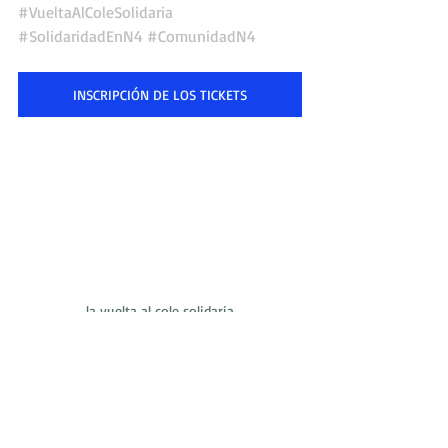
#VueltaAlColeSolidaria
#SolidaridadEnN4
#ComunidadN4
INSCRIPCIÓN DE LOS TICKETS
la vuelta al cole solidaria