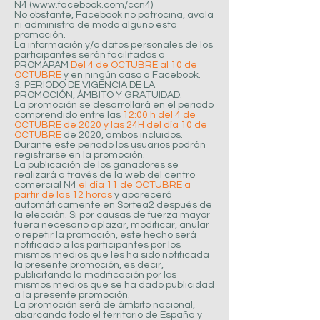
N4 (
www.facebook.com/ccn4)
No obstante, Facebook no patrocina, avala
ni administra de modo alguno esta
promoción.
La información y/o datos personales de los
participantes serán facilitados a
PROMAPAM
Del 4 de OCTUBRE al 10 de
OCTUBRE
y en ningún caso a Facebook.
3. PERIODO DE VIGENCIA DE LA
PROMOCIÓN, ÁMBITO Y GRATUIDAD.
La promoción se desarrollará en el periodo
comprendido entre las
12:00 h del 4 de
OCTUBRE de 2020 y las 24H del día 10 de
OCTUBRE
de 2020, ambos incluidos.
Durante este periodo los usuarios podrán
registrarse en la promoción.
La publicación de los ganadores se
realizará a través de la web del centro
comercial N4
el día 11 de OCTUBRE a
partir de las 12 horas
y aparecerá
automáticamente en Sortea2 después de
la elección. Si por causas de fuerza mayor
fuera necesario aplazar, modificar, anular
o repetir la promoción, este hecho será
notificado a los participantes por los
mismos medios que les ha sido notificada
la presente promoción, es decir,
publicitando la modificación por los
mismos medios que se ha dado publicidad
a la presente promoción.
La promoción será de ámbito nacional,
abarcando todo el territorio de España y