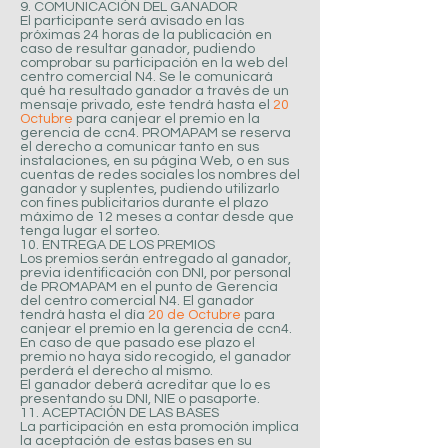
9. COMUNICACIÓN DEL GANADOR
El participante será avisado en las
próximas 24 horas de la publicación en
caso de resultar ganador, pudiendo
comprobar su participación en la web del
centro comercial N4. Se le comunicará
qué ha resultado ganador a través de un
mensaje privado, este tendrá hasta el
20
Octubre
para canjear el premio en la
gerencia de ccn4. PROMAPAM se reserva
el derecho a comunicar tanto en sus
instalaciones, en su página Web, o en sus
cuentas de redes sociales los nombres del
ganador y suplentes, pudiendo utilizarlo
con fines publicitarios durante el plazo
máximo de 12 meses a contar desde que
tenga lugar el sorteo.
10. ENTREGA DE LOS PREMIOS
Los premios serán entregado al ganador,
previa identificación con DNI, por personal
de PROMAPAM en el punto de Gerencia
del centro comercial N4. El ganador
tendrá hasta el día
20 de Octubre
para
canjear el premio en la gerencia de ccn4.
En caso de que pasado ese plazo el
premio no haya sido recogido, el ganador
perderá el derecho al mismo.
El ganador deberá acreditar que lo es
presentando su DNI, NIE o pasaporte.
11. ACEPTACIÓN DE LAS BASES
La participación en esta promoción implica
la aceptación de estas bases en su