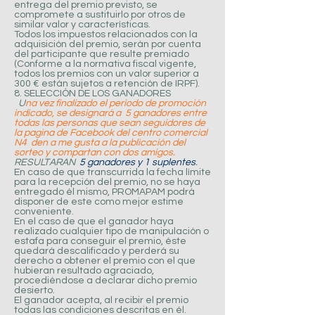
entrega del premio previsto, se
compromete a sustituirlo por otros de
similar valor y características.
Todos los impuestos relacionados con la
adquisición del premio, serán por cuenta
del participante que resulte premiado
(Conforme a la normativa fiscal vigente,
todos los premios con un valor superior a
300 € están sujetos a retención de IRPF).
8. SELECCIÓN DE LOS GANADORES
U
na vez finalizado el período de promoción
indicado, se designará a 5 ganadores entre
todas las personas que sean seguidores de
la pagina de Facebook del centro comercial
N4 den a me gusta a la
publicación
del
sorteo y compartan con dos amigos.
RESULTARAN
5 ganadores y 1 suplentes
.
En caso de que transcurrida la fecha límite
para la recepción del premio, no se haya
entregado él mismo, PROMAPAM podrá
disponer de este como mejor estime
conveniente.
En el caso de que el ganador haya
realizado cualquier tipo de manipulación o
estafa para conseguir el premio, éste
quedará descalificado y perderá su
derecho a obtener el premio con el que
hubieran resultado agraciado,
procediéndose a declarar dicho premio
desierto.
El ganador acepta, al recibir el premio
todas las condiciones descritas en él.