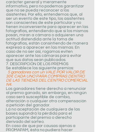
carácter general y meramente
informativo, pero no podemos garantizar
que no se pueda reconocer a los
asistentes. Por ello, entendemos que, al
ser un evento de este tipo, los asistentes
son conscientes de este particular y no
tienen inconveniente para aparecer en las
fotografías, entendiendo que si los mismos
posan, miran a cámara o adquieren una
actitud distendida ante la toma de
fotografías, están consintiendo de manera
expresa a aparecer en las mismas. En
caso de no ser así, rogamos eviten
aparecer ante las cámaras para evitar
que sus datos sean publicados.
7. DESCRIPCIÓN DE LOS PREMIOS
Se establece los siguiente premios:
5
ganadores con un VALE POR VALOR DE
30€ CADA UNO PARA COMPRAS DENTRO
DE LAS TIENDAS DEL CENTRO COMERCIAL
N4.
Los ganadores tiene derecho a renunciar
al premio ganado, sin embargo, en ningún
caso será susceptible de cambio,
alteración o cualquier otra compensación
a petición del ganador.
La no aceptación de cualquiera de las
bases supondrá la pérdida para el
participante del premio o derecho
derivado del sorteo.
En caso de que por causas ajenas a
PROMAPAM, ésta no pudiera hacer