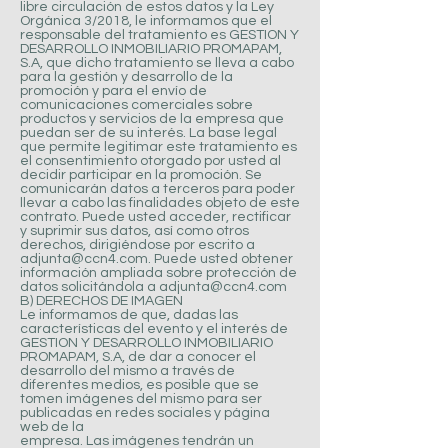
libre circulación de estos datos y la Ley
Orgánica 3/2018, le informamos que el
responsable del tratamiento es GESTION Y
DESARROLLO INMOBILIARIO PROMAPAM,
S.A, que dicho tratamiento se lleva a cabo
para la gestión y desarrollo de la
promoción y para el envío de
comunicaciones comerciales sobre
productos y servicios de la empresa que
puedan ser de su interés. La base legal
que permite legitimar este tratamiento es
el consentimiento otorgado por usted al
decidir participar en la promoción. Se
comunicarán datos a terceros para poder
llevar a cabo las finalidades objeto de este
contrato. Puede usted acceder, rectificar
y suprimir sus datos, así como otros
derechos, dirigiéndose por escrito a
adjunta@ccn4.com
. Puede usted obtener
información ampliada sobre protección de
datos solicitándola a
adjunta@ccn4.com
B) DERECHOS DE IMAGEN
Le informamos de que, dadas las
características del evento y el interés de
GESTION Y DESARROLLO INMOBILIARIO
PROMAPAM, S.A, de dar a conocer el
desarrollo del mismo a través de
diferentes medios, es posible que se
tomen imágenes del mismo para ser
publicadas en redes sociales y página
web de la
empresa. Las imágenes tendrán un