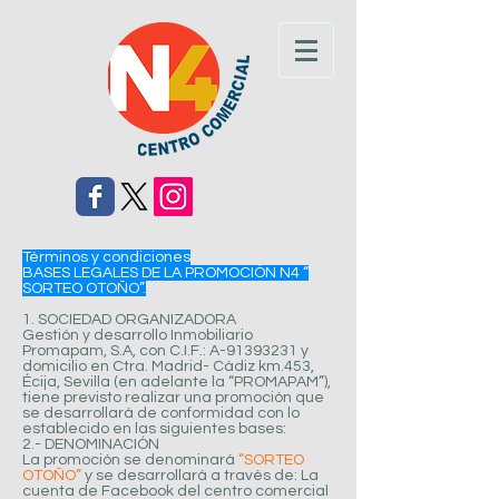
Términos y condiciones
BASES LEGALES DE LA PROMOCIÓN N4 “
SORTEO OTOÑO”.
1. SOCIEDAD ORGANIZADORA
Gestión y desarrollo Inmobiliario
Promapam, S.A, con C.I.F.: A-91393231 y
domicilio en Ctra. Madrid- Cádiz km.453,
Écija, Sevilla (en adelante la “PROMAPAM”),
tiene previsto realizar una promoción que
se desarrollará de conformidad con lo
establecido en las siguientes bases:
2.- DENOMINACIÓN
La promoción se denominará
“SORTEO
OTOÑO”
y se desarrollará a través de: La
cuenta de Facebook del centro comercial