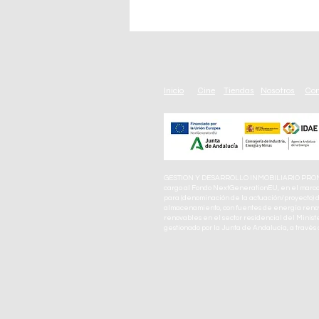
Inicio
Cine
Tiendas
Nosotros
Com
GESTION Y DESARROLLO INMOBILIARIO PROMAP
cargo al Fondo NextGenerationEU, en el marco 
para (denominación de la actuación/proyecto) d
almacenamiento, con fuentes de energía renova
renovables en el sector residencial del Ministe
gestionado por la Junta de Andalucía, a través