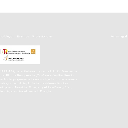
Vive el Mundial 2026 en la Fan
🎁 La
Zone de Centro Comercial N4
N4: 
la Ma
o Llegar
Eventos
Profesionales
Aviso legal
AM SA, ha recibido una ayuda de la Unión Europea con
del Plan de Recuperación, Trasformación y Resiliencia,
entro del programa de incentivos ligados al autoconsumo y
ble, así como la implantación de sistemas térmicos
rio para la Transición Ecológica y el Reto Demográfico,
 de la Agencia Andaluza de la Energía.