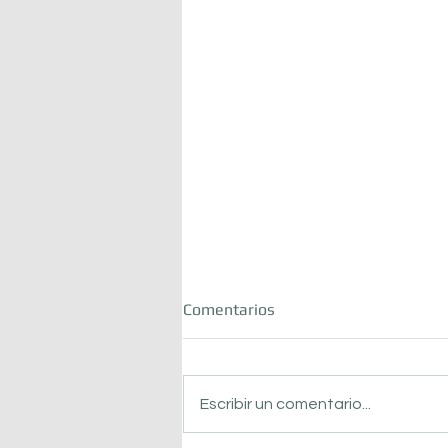
Comentarios
Escribir un comentario...
En N4 vivimos el mundial