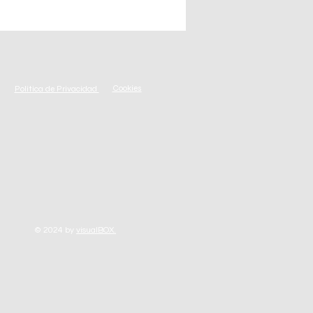
s Cajas de la Suerte en
promoción especial Día de
dre en Écija
Cookies
Politica de Privacidad
© 2024
by
visualBOX.